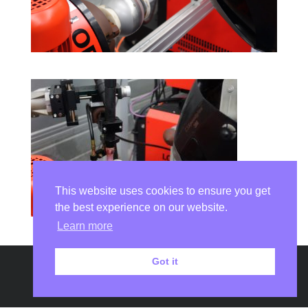
This website uses cookies to ensure you get
the best experience on our website.
Learn more
Got it
Copyright © 2026
DSI Laser Châtellerault
|
Développé par
Aurélie
Ravon
|
Fièrement propulsé par
WordPress