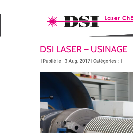
DSI LASER – USINAGE
|
Publié le : 3 Aug, 2017
|
Catégories :
|