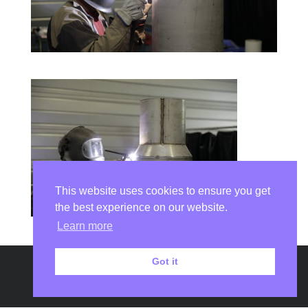
This website uses cookies to ensure you get
the best experience on our website.
Learn more
Got it
Copyright © 2026
DSI Laser Châtellerault
|
Développé par
Aurélie
Ravon
|
Fièrement propulsé par
WordPress