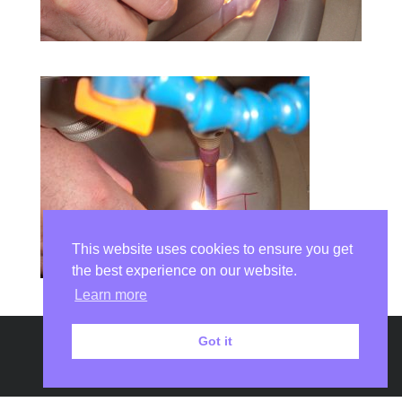
This website uses cookies to ensure you get
the best experience on our website.
Learn more
Got it
Copyright © 2026
DSI Laser Châtellerault
|
Développé par
Aurélie
Ravon
|
Fièrement propulsé par
WordPress