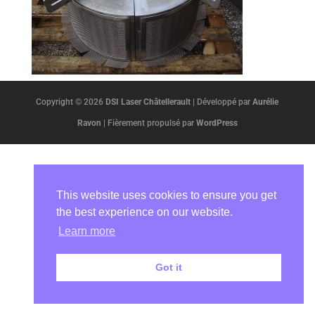
Copyright © 2026
DSI Laser Châtellerault
|
Développé par
Aurélie
Ravon
|
Fièrement propulsé par
WordPress
This website uses cookies to ensure you get
the best experience on our website.
Learn more
Got it